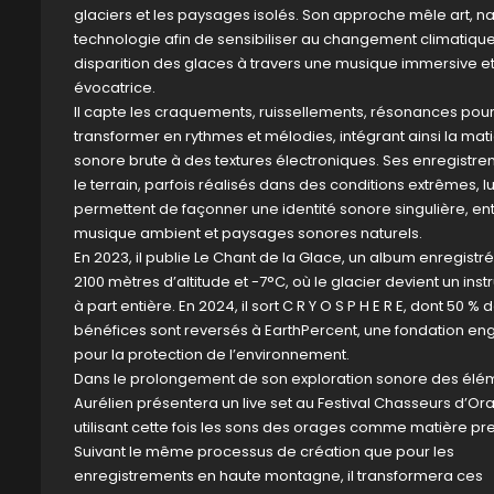
glaciers et les paysages isolés. Son approche mêle art, na
technologie afin de sensibiliser au changement climatique 
disparition des glaces à travers une musique immersive e
évocatrice.
Il capte les craquements, ruissellements, résonances pour
transformer en rythmes et mélodies, intégrant ainsi la mat
sonore brute à des textures électroniques. Ses enregistre
le terrain, parfois réalisés dans des conditions extrêmes, lu
permettent de façonner une identité sonore singulière, en
musique ambient et paysages sonores naturels.
En 2023, il publie Le Chant de la Glace, un album enregistré
2100 mètres d’altitude et -7°C, où le glacier devient un ins
à part entière. En 2024, il sort C R Y O S P H E R E, dont 50 % 
bénéfices sont reversés à EarthPercent, une fondation e
pour la protection de l’environnement.
Dans le prolongement de son exploration sonore des élé
Aurélien présentera un live set au Festival Chasseurs d’Or
utilisant cette fois les sons des orages comme matière pr
Suivant le même processus de création que pour les
enregistrements en haute montagne, il transformera ces