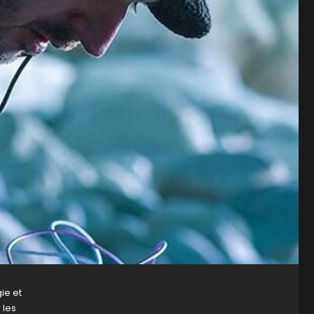
ie et
 les