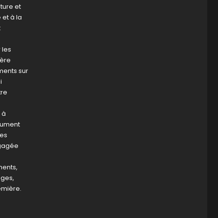
ture et
et à la
t
 les
ière
ments sur
i
tre
 à
trument
des
ngagée
ments,
ages,
emière.