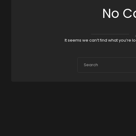
No C
It seems we can’t find what you’re l